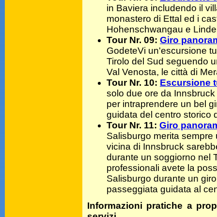
in Baviera includendo il vi
monastero di Ettal ed i cas
Hohenschwangau e Linder
Tour Nr. 09:
Giro panoram
GodeteVi un'escursione turis
Tirolo del Sud seguendo un
Val Venosta, le città di Me
Tour Nr. 10:
Escursione t
solo due ore da Innsbruck
per intraprendere un bel 
guidata del centro storico
Tour Nr. 11:
Giro panoram
Salisburgo merita sempre u
vicina di Innsbruck sarebb
durante un soggiorno nel Ti
professionali avete la possib
Salisburgo durante un giro
passeggiata guidata al cen
Informazioni pratiche a prop
servizi