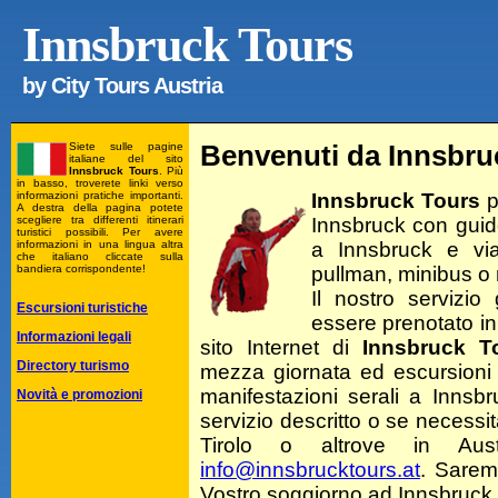
Innsbruck Tours
by
City Tours Austria
Benvenuti da
Innsbru
Siete sulle pagine
italiane del sito
Innsbruck Tours
. Più
in basso, troverete linki verso
Innsbruck Tours
p
informazioni pratiche importanti.
A destra della pagina potete
Innsbruck con guide
scegliere tra differenti itinerari
turistici possibili. Per avere
a Innsbruck e via
informazioni in una lingua altra
che italiano cliccate sulla
pullman, minibus o m
bandiera corrispondente!
Il nostro servizio
Escursioni turistiche
essere prenotato in 
Informazioni legali
sito Internet di
Innsbruck T
Directory turismo
mezza giornata ed escursioni 
manifestazioni serali a Innsbr
Novità e promozioni
servizio descritto o se necessitat
Tirolo o altrove in Aus
info@innsbrucktours.at
. Saremo
Vostro soggiorno ad Innsbruck o i