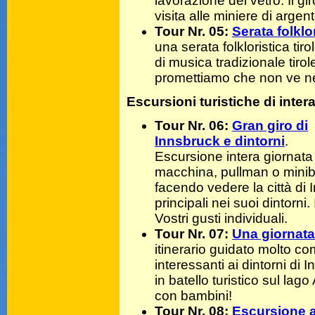
lavorazione del vetro. Il 
visita alle miniere di arge
Tour Nr. 05:
Serata folklo
una serata folkloristica t
di musica tradizionale tiro
promettiamo che non ve ne
Escursioni turistiche di inter
Tour Nr. 06:
Gran giro di
Innsbruck e dintorni
.
Escursione intera giornata
macchina, pullman o mini
facendo vedere la città di I
principali nei suoi dintorn
Vostri gusti individuali.
Tour Nr. 07:
Una giornata 
itinerario guidato molto com
interessanti ai dintorni di
in batello turistico sul l
con bambini!
Tour Nr. 08:
Escursione ai